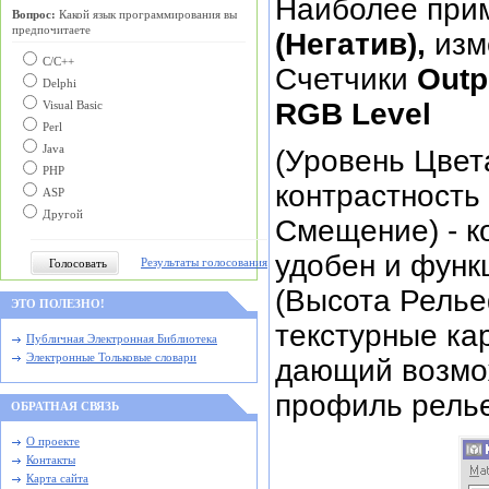
Наиболее при
Вопрос:
Какой язык программирования вы
предпочитаете
(Негатив),
изм
С/C++
Счетчики
Outp
Delphi
RGB Level
Visual Basic
Perl
Java
(Уровень Цвета
PHP
контрастность 
ASP
Другой
Смещение) - к
удобен и фун
Результаты голосования
(Высота Релье
ЭТО ПОЛЕЗНО!
текстурные ка
Публичная Электронная Библиотека
Электронные Тольковые словари
дающий возмож
профиль рель
ОБРАТНАЯ СВЯЗЬ
О проекте
Контакты
Карта сайта