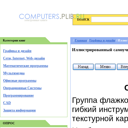
ПОИСК
электронные книги
Категории книг
/
Главная
/
Графика и дизайн
/ Иллюс
Иллюстрированный самоуч
Графика и дизайн
Cети, Internet, Web-дизайн
Математические программы
Мультимедиа
Офисные программы
Операционные Системы
Программирование
Группа флажко
CAD
гибкий инстру
Защита информации
текстурной кар
ОПРОС