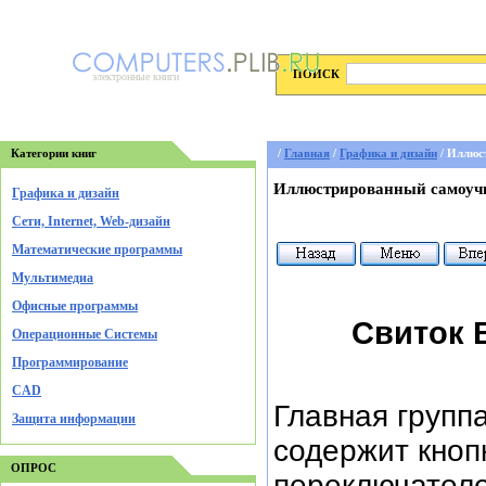
ПОИСК
электронные книги
Категории книг
/
Главная
/
Графика и дизайн
/ Иллюс
Иллюстрированный самоуч
Графика и дизайн
Cети, Internet, Web-дизайн
Математические программы
Мультимедиа
Офисные программы
Свиток 
Операционные Системы
Программирование
CAD
Главная групп
Защита информации
содержит кноп
ОПРОС
переключател