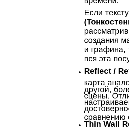
времени.
Если текст
(Тонкостен
рассматрив
создания м
и графина, 
вся эта пос
Reflect / R
карта анал
другой, бо
сцены. Отл
настраивае
достоверно
сравнению 
Thin Wall R