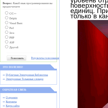
поверхност
Вопрос:
Какой язык программирования вы
предпочитаете
единиц. При
только в ка
С/C++
Delphi
Visual Basic
Perl
Java
PHP
ASP
Другой
Результаты голосования
ЭТО ПОЛЕЗНО!
Публичная Электронная Библиотека
Электронные Тольковые словари
ОБРАТНАЯ СВЯЗЬ
О проекте
Контакты
Карта сайта