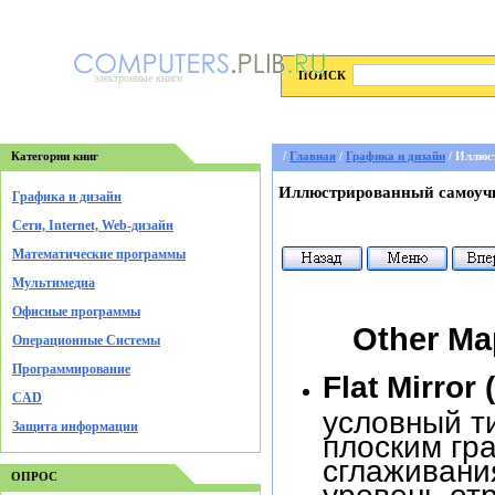
ПОИСК
электронные книги
Категории книг
/
Главная
/
Графика и дизайн
/ Иллюс
Иллюстрированный самоуч
Графика и дизайн
Cети, Internet, Web-дизайн
Математические программы
Мультимедиа
Офисные программы
Other Ma
Операционные Системы
Программирование
Flat Mirror
CAD
условный т
Защита информации
плоским гр
сглаживания
ОПРОС
уровень от