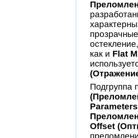
Преломлен
разработан
характерны
прозрачные
остекление,
как и
Flat 
использует
(Отражение
Подгруппа 
(Преломле
Parameter
Преломле
Offset (Оп
преломлени