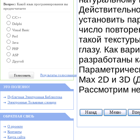
Вопрос:
Какой язык программирования вы
Действительно
предпочитаете
установить па
С/C++
Delphi
число повторе
Visual Basic
такой текстур
Perl
Java
глазу. Как ва
PHP
ASP
разработаны к
Другой
Параметрическ
Результаты голосования
Max 2D и 3D (
Рассмотрим не
ЭТО ПОЛЕЗНО!
Публичная Электронная Библиотека
Электронные Тольковые словари
ОБРАТНАЯ СВЯЗЬ
О проекте
Контакты
Карта сайта