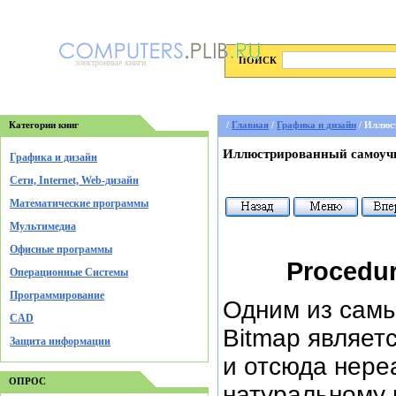
ПОИСК
электронные книги
Категории книг
/
Главная
/
Графика и дизайн
/ Иллюс
Иллюстрированный самоуч
Графика и дизайн
Cети, Internet, Web-дизайн
Математические программы
Мультимедиа
Офисные программы
Procedu
Операционные Системы
Программирование
Одним из самы
CAD
Bitmap являет
Защита информации
и отсюда нере
ОПРОС
натуральному 