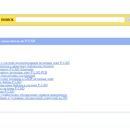
ПОИСК
 самоучитель по P-CAD
я о системе проектирования печатных плат P-CAD
онентов и менеджер библиотек проекта
дактор P-CAD Schematic
едактор печатных плат P-CAD PCB
 трассировка соединений
сские термины в САПР печатных плат
е файлы P-CAD
ия имен файлов в системе P-CAD
ы системы P-CAD
еки P-CAD
 графическое обозначение символа компонента
имен и условных обозначений отверстий на ПП