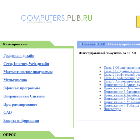
электронные книги
Категории книг
/
Главная
/
CAD
/ Иллюстрированный
Иллюстрированный самоучитель по P-CAD
Графика и дизайн
Cети, Internet, Web-дизайн
Глава 1 Общие сведени
Глава 2 Создание комп
Математические программы
Глава 3 Графический ре
Глава 4 Графический р
Мультимедиа
Глава 5 Автоматическая
Приложение 1 Англо-ру
Офисные программы
Приложение 2 Основны
Приложение 3 Расширен
Приложение 4 Атрибут
Операционные Системы
Приложение 5 Библиот
Приложение 6 Условное
Программирование
Приложение 7 Таблица 
Литература
CAD
Защита информации
ОПРОС