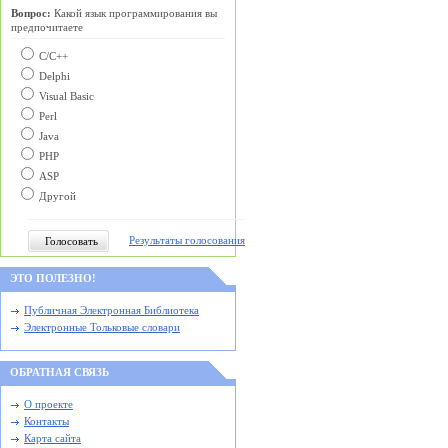
Вопрос:
Какой язык программирования вы
предпочитаете
С/C++
Delphi
Visual Basic
Perl
Java
PHP
ASP
Другой
Результаты голосования
ЭТО ПОЛЕЗНО!
Публичная Электронная Библиотека
Электронные Тольковые словари
ОБРАТНАЯ СВЯЗЬ
О проекте
Контакты
Карта сайта