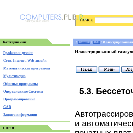
ПОИСК
электронные книги
Категории книг
/
Главная
/
CAD
/ Иллюстрированный
Иллюстрированный самоуч
Графика и дизайн
Cети, Internet, Web-дизайн
Математические программы
Мультимедиа
Офисные программы
5.3. Бессет
Операционные Системы
Программирование
CAD
Автотрассиро
Защита информации
и автоматиче
ОПРОС
печатных плат