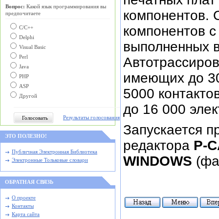
Вопрос:
Какой язык программирования вы
компонентов. 
предпочитаете
компонентов с
С/C++
Delphi
выполненных в
Visual Basic
Perl
Автотрассиров
Java
имеющих до 30
PHP
ASP
5000 контакто
Другой
до 16 000 эле
Результаты голосования
Запускается п
ЭТО ПОЛЕЗНО!
редактора
P-
Публичная Электронная Библиотека
WINDOWS
(фа
Электронные Тольковые словари
ОБРАТНАЯ СВЯЗЬ
О проекте
Контакты
Карта сайта