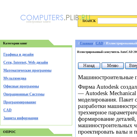
ПОИСК
электронные книги
Категории книг
/
Главная
/
CAD
/ Иллюстрированный
Иллюстрированный самоучитель AutoCAD 20
Графика и дизайн
Cети, Internet, Web-дизайн
Математические программы
Машиностроительные 
Мультимедиа
Фирма Autodesk создал
Офисные программы
— Autodesk Mechanical
Операционные Системы
моделирования. Пакет
Программирование
разработки машиностро
CAD
трехмерное параметрич
Защита информации
формирование деталей,
машиностроительных че
проектировать валы и 
ОПРОС