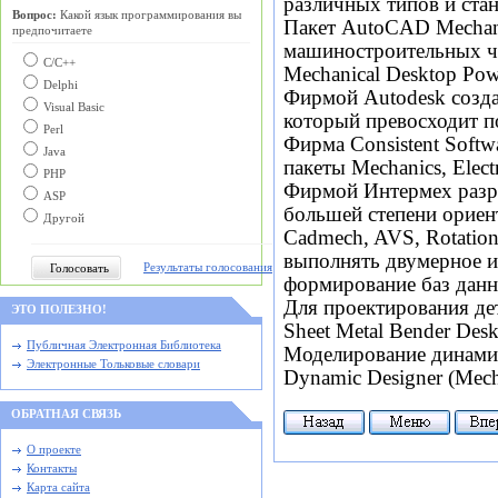
различных типов и стан
Вопрос:
Какой язык программирования вы
Пакет AutoCAD Mechani
предпочитаете
машиностроительных че
С/C++
Mechanical Desktop Pow
Delphi
Фирмой Autodesk созда
Visual Basic
который превосходит п
Perl
Фирма Consistent Softw
Java
пакеты Mechanics, Elect
PHP
Фирмой Интермех разр
ASP
большей степени ориен
Другой
Cadmech, AVS, Rotation,
выполнять двумерное и
Результаты голосования
формирование баз данн
Для проектирования де
ЭТО ПОЛЕЗНО!
Sheet Metal Bender Des
Публичная Электронная Библиотека
Моделирование динамик
Электронные Тольковые словари
Dynamic Designer (Mech
ОБРАТНАЯ СВЯЗЬ
О проекте
Контакты
Карта сайта